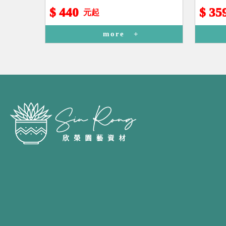
$ 440
$ 35
元起
more