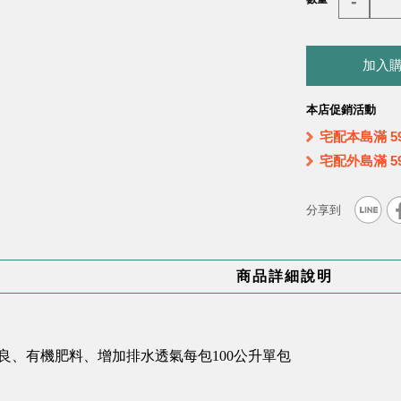
-
加入
本店促銷活動
宅配本島滿 5
宅配外島滿 5
商品詳細說明
改良、有機肥料、增加排水透氣每包100公升單包