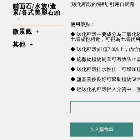
[碳化稻殼的特點] 引用自網路
鋪面石/水族/造
景/各式美麗石頭
使用優點：
微景觀
◆ 碳化稻殼主要成分為二氧化
土壤成份相近，可視為土壤代
其他
◆ 碳化稻殼pH值7.0以上
◆ 施撒於植物周圍可有效防止
◆ 碳化稻殼排水性佳，可增加
◆ 鹽基置換良好可幫助植物吸
◆ 經碳化的稻殼拌入介質中，
加入購物車