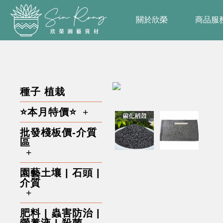
關於欣榮
商品服
種子 植栽
⭐本月特價⭐
批發棧板價-介質
區
園藝土壤 | 石頭 |
介質
肥料 | 蟲害防治 |