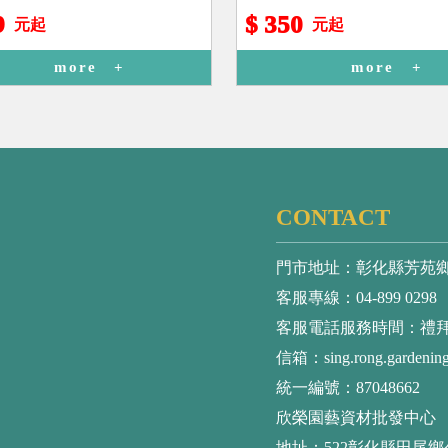
9
$ 350
元起
元起
more
more
CONTACT
門市地址：彰化縣芳苑鄉
客服專線：04-899 0298
客服電話服務時間：禮拜二～禮
信箱：sing.rong.gardenin
統一編號：87048662
欣榮園藝資材批發中心
地址：522彰化縣田尾鄉