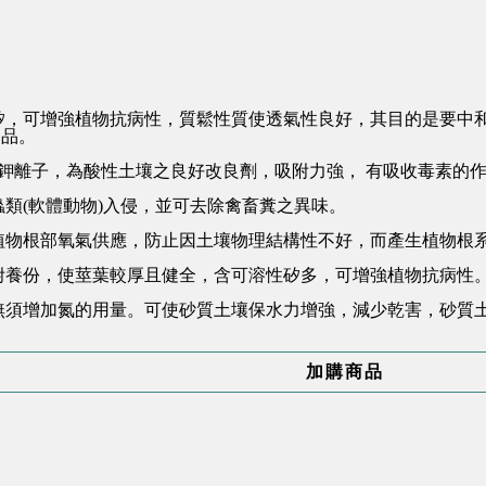
矽，可增強植物抗病性，質鬆性質使透氣性良好，其目的是要中和
用品。
，內含鉀離子，為酸性土壤之良好改良劑，吸附力強， 有吸收毒素的
蟲類(軟體動物)入侵，並可去除禽畜糞之異味。
植物根部氧氣供應，防止因土壤物理結構性不好，而產生植物根
附養份，使莖葉較厚且健全，含可溶性矽多，可增強植物抗病性
無須增加氮的用量。可使砂質土壤保水力增強，減少乾害，砂質
加購商品