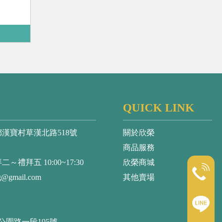
QUICK LINK
漢寶村草漢北路518號
關於欣榮
商品服務
拜五 10:00~17:30
欣榮商城
g@gmail.com
其他賣場
公園路一段195號