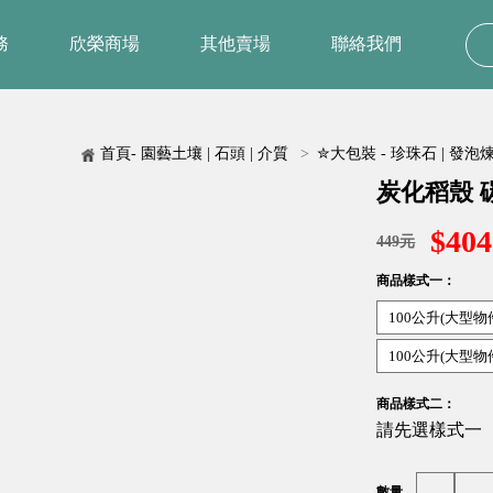
務
欣榮商場
其他賣場
聯絡我們
首頁- 園藝土壤 | 石頭 | 介質
>
✮大包裝 - 珍珠石 | 發泡煉石
炭化稻殼 碳
$404
449元
商品樣式一：
100公升(大型
100公升(大型
商品樣式二：
請先選樣式一
數量