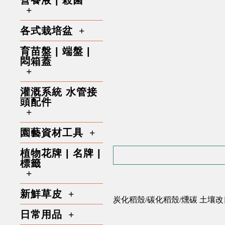
營養液 | 殺菌
各式栽培盆
育苗盤 | 端盤 |
悶箱蓋
灌溉系統 水管接
頭配件
園藝資材工具
植物花牌 | 名牌 |
標籤
新鮮草皮
炭化稻殼/碳化稻殼/燻碳 土壤
日常用品