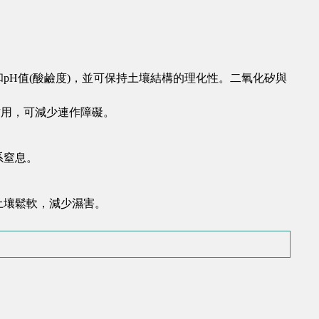
pH值(酸鹼度)，並可保持土壤結構的理化性。二氧化矽與
作用，可減少連作障礙。
系窒息。
。
土壤鬆軟，減少濕害。