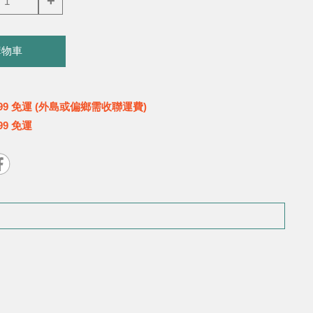
+
購物車
99 免運 (外島或偏鄉需收聯運費)
99 免運