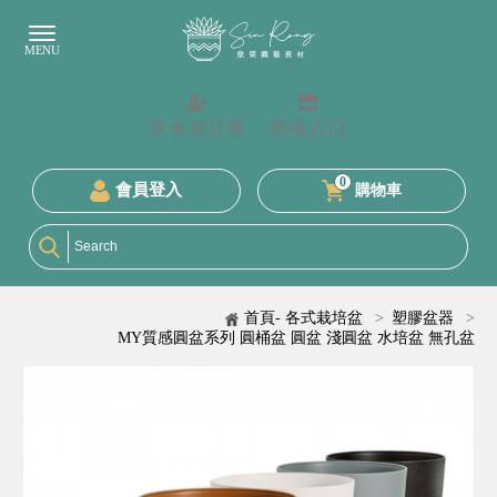
新會員註冊
商場入口
0
會員登入
購物車
首頁- 各式栽培盆
>
塑膠盆器
>
MY質感圓盆系列 圓桶盆 圓盆 淺圓盆 水培盆 無孔盆