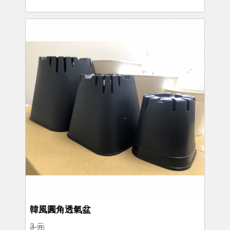
韓風圓角透氣盆
3 元