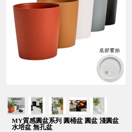
MY質感圓盆系列 圓桶盆 圓盆 淺圓盆
水培盆 無孔盆