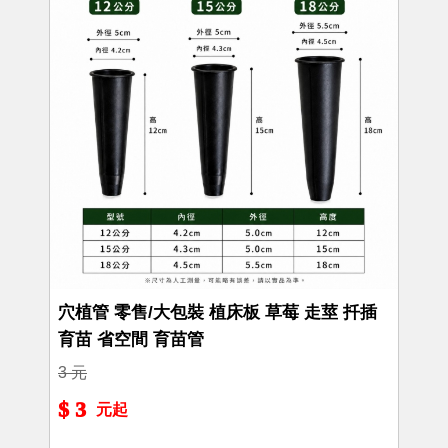
穴植管 零售/大包裝 植床板 草莓 走莖 扦插
育苗 省空間 育苗管
3 元
$ 3
元起