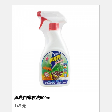
興農白蟻攻法500ml
145 元