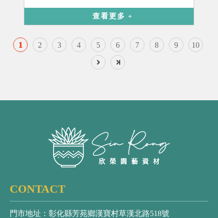
查看更多
1
2
3
4
5
6
7
8
9
10
CONTACT
門市地址：彰化縣芳苑鄉漢寶村草漢北路518號