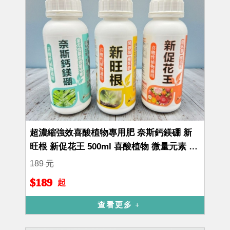
超濃縮強效喜酸植物專用肥 奈斯鈣鎂硼 新
旺根 新促花王 500ml 喜酸植物 微量元素 草
莓肥 藍莓
189 元
$189
起
查看更多