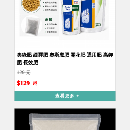
奧綠肥 緩釋肥 奧斯魔肥 開花肥 通用肥 高鉀
肥 長效肥
129 元
$129
起
查看更多