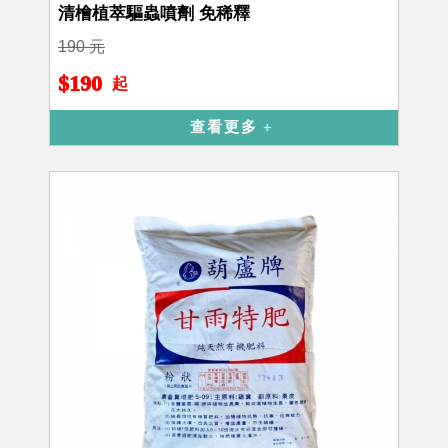
清檜植萃驅蟲噴劑 免稀釋
190 元
$190
起
查看更多