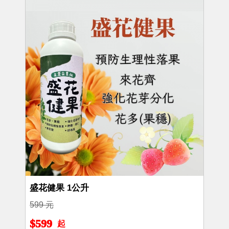
盛花健果 1公升
599 元
$599
起