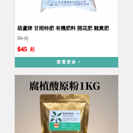
葫蘆牌 甘雨特肥 有機肥料 開花肥 雞糞肥
50 元
$45
起
查看更多