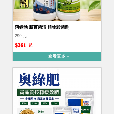
阿銅勃 新百菌清 植物殺菌劑
290 元
$261
起
查看更多