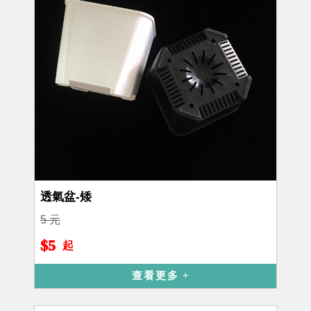
透氣盆-矮
5 元
$5
起
查看更多