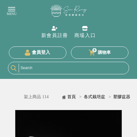
新會員註冊
商場入口
0
會員登入
購物車
架上商品 114
首頁
>
各式栽培盆
>
塑膠盆器