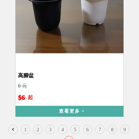
高腳盆
6 元
$6
起
查看更多
1
2
3
4
5
6
7
8
9