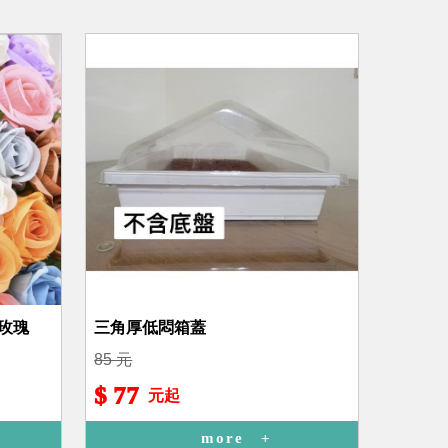
玫瑰
三角厚低悶箱蓋
85 元
$ 77
元起
more