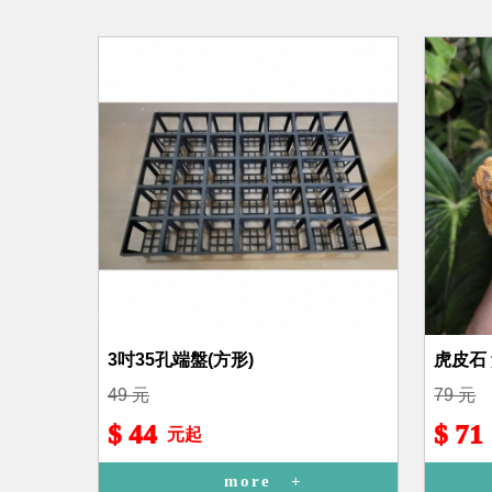
3吋35孔端盤(方形)
虎皮石
49 元
79 元
$ 44
$ 71
元起
more