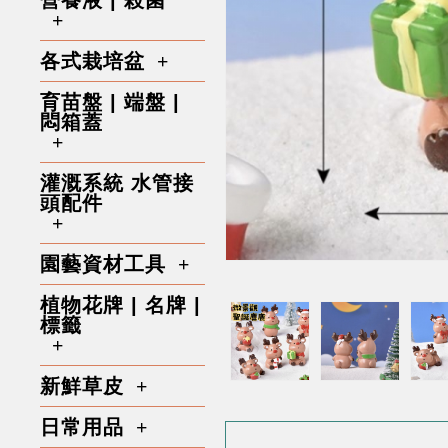
營養液 | 殺菌
各式栽培盆
育苗盤 | 端盤 |
悶箱蓋
灌溉系統 水管接
頭配件
園藝資材工具
植物花牌 | 名牌 |
標籤
新鮮草皮
日常用品