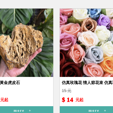
 黃金虎皮石
仿真玫瑰花 情人節花束 仿真
15 元
$ 14
元起
元起
more
more