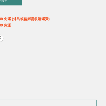
購物車
99 免運 (外島或偏鄉需收聯運費)
99 免運