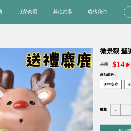
務
欣榮商場
其他賣場
聯絡我們
微景觀 聖
$14
15元
起
商品顏色：
送禮麋鹿
-
數量