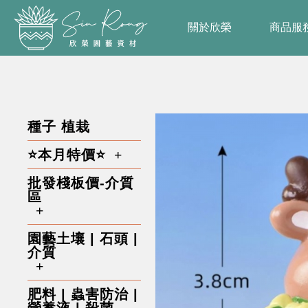
關於欣榮
商品服
種子 植栽
⭐本月特價⭐
批發棧板價-介質
區
園藝土壤 | 石頭 |
介質
肥料 | 蟲害防治 |