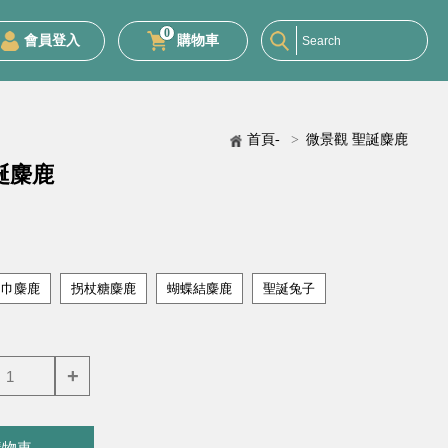
0
會員登入
購物車
首頁-
>
微景觀 聖誕麋鹿
誕麋鹿
圍巾麋鹿
拐杖糖麋鹿
蝴蝶結麋鹿
聖誕兔子
+