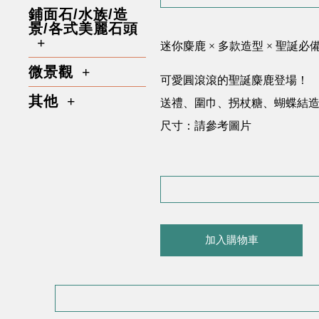
鋪面石/水族/造
景/各式美麗石頭
迷你麋鹿 × 多款造型 × 聖誕必
微景觀
可愛圓滾滾的聖誕麋鹿登場！
其他
送禮、圍巾、拐杖糖、蝴蝶結
尺寸：請參考圖片
加入購物車