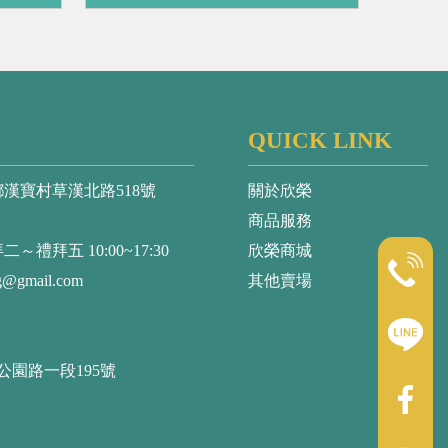
QUICK LINK
漢寶村草漢北路518號
關於欣榮
商品服務
拜五 10:00~17:30
欣榮商城
g@gmail.com
其他賣場
公園路一段195號