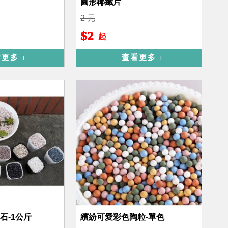
圓形椰纖片
2 元
$2
起
看更多
查看更多
石-1公斤
繽紛可愛彩色陶粒-單色