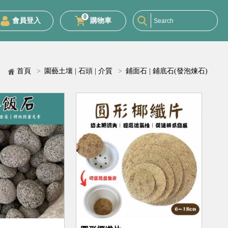
0
會員登入
購物車
首頁
>
園藝土壤 | 石頭 | 介質
>
鋪面石 | 鋪底石(發泡煉石)