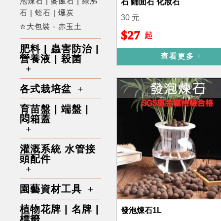
泡煉石 | 麥飯石 | 綠沸
石 鋪面石 化妝石
石 | 蛭石 | 燻炭
30 元
✮大包裝 - 赤玉土
$27
起
肥料 | 蟲害防治 |
查看更多
營養液 | 殺菌
各式栽培盆
育苗盤 | 端盤 |
悶箱蓋
灌溉系統 水管接
頭配件
園藝資材工具
植物花牌 | 名牌 |
發泡煉石1L
標籤