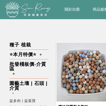
關於欣榮
商品服
種子 植栽
⭐本月特價⭐
批發棧板價-介質
區
園藝土壤 | 石頭 |
介質
益多肉 | 益葉寶