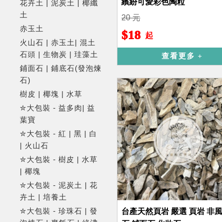
繽紛可愛彩色陶粒
花卉土 | 泥炭土 | 椰纖
土
20 元
赤玉土
$18
起
火山石 | 赤玉土| 混土
石頭 | 生物炭 | 珪藻土
查看更多
鋪面石 | 鋪底石(發泡煉
石)
樹皮 | 椰塊 | 水草
✮大包裝 - 益多肉| 益
葉寶
✮大包裝 - 紅 | 黑 | 白
| 火山石
✮大包裝 - 樹皮 | 水草
| 椰塊
✮大包裝 - 泥炭土 | 花
卉土 | 培養土
✮大包裝 - 珍珠石 | 發
台產天然頁岩 嚴選 頁岩 非