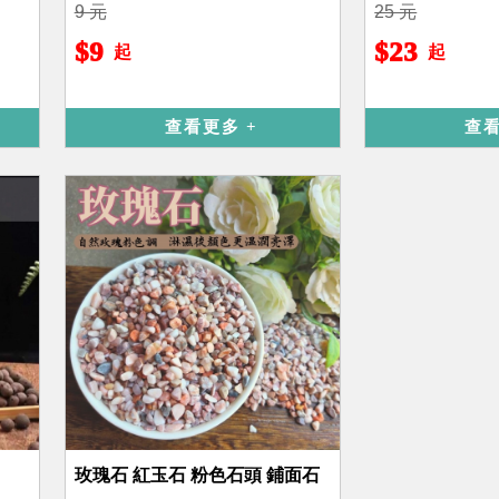
9 元
25 元
$9
$23
起
起
查看更多
查
玫瑰石 紅玉石 粉色石頭 鋪面石