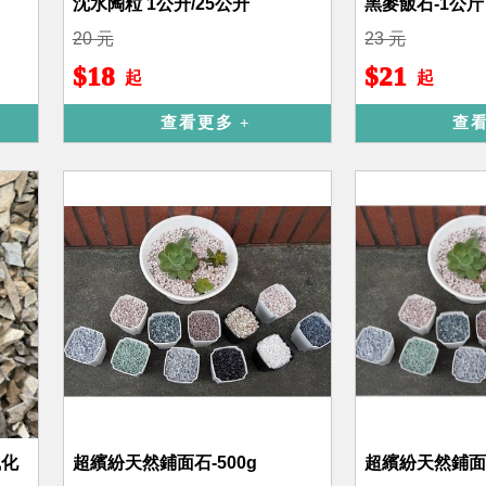
沈水陶粒 1公升/25公升
黑麥飯石-1公斤
20 元
23 元
$18
$21
起
起
查看更多
查
風化
超繽紛天然鋪面石-500g
超繽紛天然鋪面