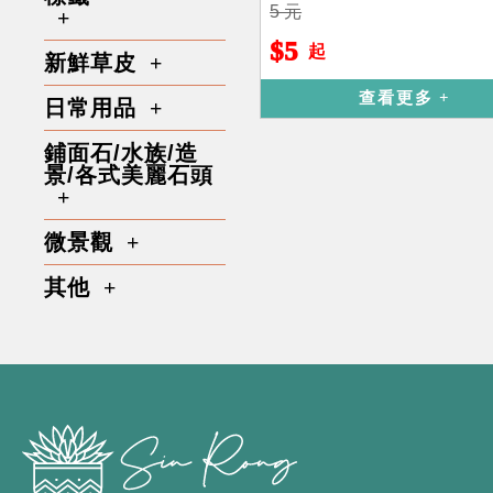
5 元
$5
起
新鮮草皮
查看更多
日常用品
鋪面石/水族/造
景/各式美麗石頭
微景觀
其他